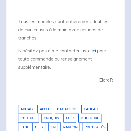
Tous les modèles sont entièrement doublés
de cuir, cousus à la main avec finitions de
tranches.
N’hésitez pas à me contacter juste
ici
pour
toute commande ou renseignement
supplémentaire.
EloraR
AIRTAG
APPLE
BAGAGERIE
CADEAU
COUTURE
CROQUIS
CUIR
DOUBLURE
ETUI
GEEK
LIN
MARRON
PORTE-CLÉS