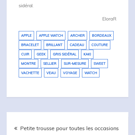
sidéral.
EloraR
APPLE
APPLE WATCH
ARCHER
BORDEAUX
BRACELET
BRILLANT
CADEAU
COUTURE
CUIR
GEEK
GRIS SIDÉRAL
KAKI
MONTRE
SELLIER
SUR-MESURE
SWEET
VACHETTE
VEAU
VOYAGE
WATCH
Navigation
Petite trousse pour toutes les occasions